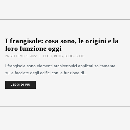
I frangisole: cosa sono, le origini e la
loro funzione oggi
,
,
,
26 SETTEMBRE 2022
|
BLOG
BLOG
BLOG
BLOG
I frangisole sono elementi architettonici applicati solitamente
sulle facciate degli edifici con la funzione di...
LEGGI DI PIÙ