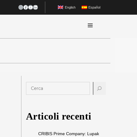
Instagram
Facebook
YouTube
LinkedIn
English
Español
C
e
r
c
Articoli recenti
a
CRIBIS Prime Company: Lupak