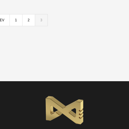
EV
1
2
3